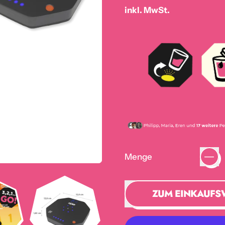
inkl. MwSt.
Menge
ZUM EINKAUFS