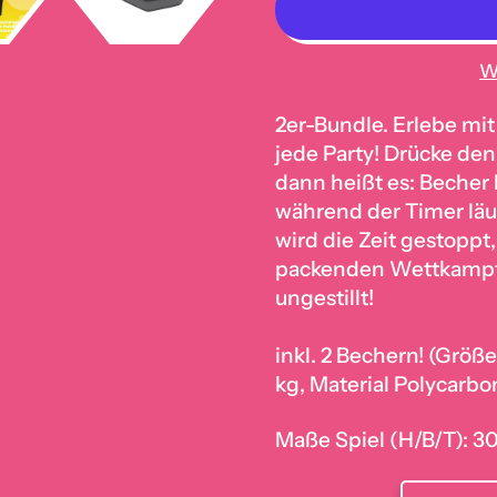
W
2er-Bundle. Erlebe mi
jede Party! Drücke de
dann heißt es: Becher
während der Timer läu
wird die Zeit gestoppt
packenden Wettkampf 
ungestillt!
inkl. 2 Bechern! (Gr
kg, Material Polycarbo
Maße Spiel (H/B/T): 3