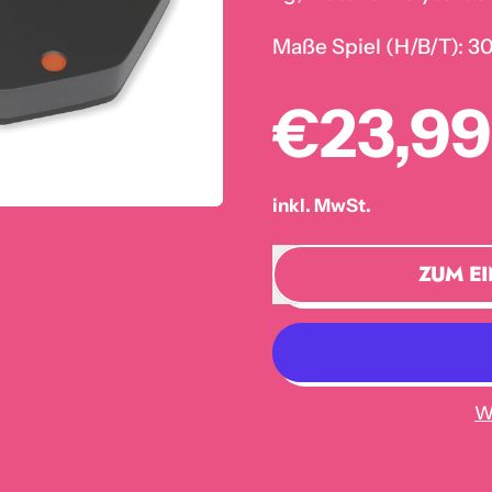
Maße Spiel (H/B/T): 3
Normaler
€23,9
inkl. MwSt.
ZUM E
W