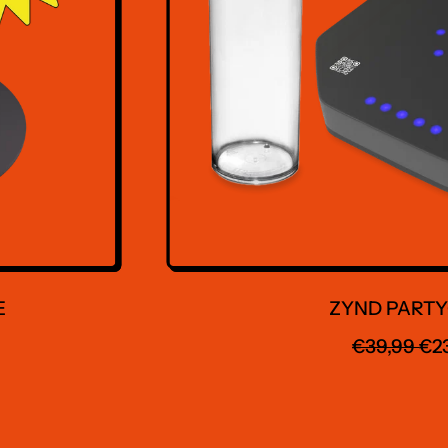
ZYND PARTYGAM
NORMALER PR
AKTION
€39,99
€23,99