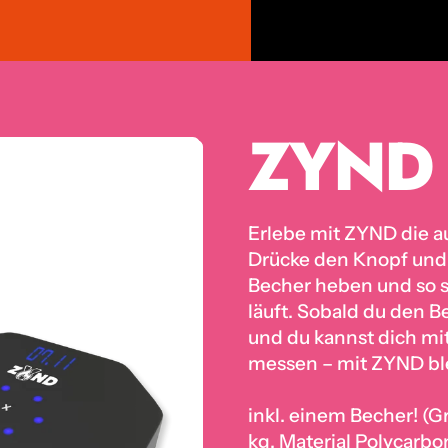
ZYND
Erlebe mit ZYND die a
Drücke den Knopf und 
Becher heben und so s
läuft. Sobald du den B
und du kannst dich m
messen – mit ZYND blei
inkl. einem Becher! 
kg, Material Polycarbo