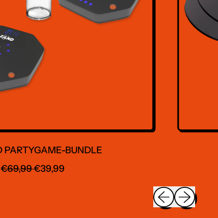
ARTYGAME-BUNDLE
5
MALER PREIS
AKTIONSPREIS
,99
€39,99
Vorheriges Bil
Nächstes 