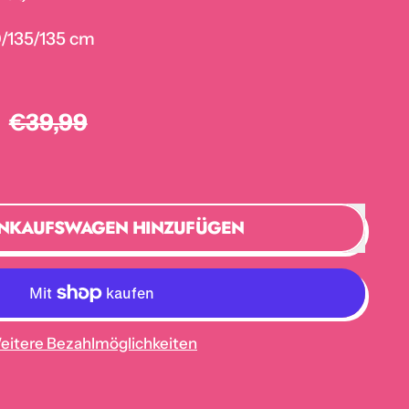
0/135/135 cm
Aktionspreis
 Preis
9
€39,99
INKAUFSWAGEN HINZUFÜGEN
eitere Bezahlmöglichkeiten