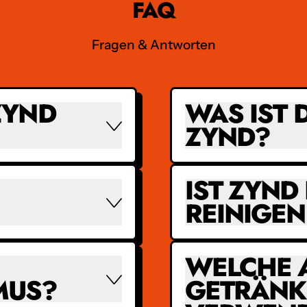
FAQ
Fragen & Antworten
ZYND
WAS IST 
ZYND?
IST ZYND
REINIGEN
WELCHE 
MUS?
GETRÄNK